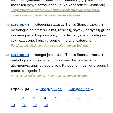
является результатом обобщения человеческим&#8230; …
Теоретические аспекты и основы экологической проблемы:
толкователь слов и идеоматических выражений
категория
— kategorija statusas T sritis Standartizacija ir
39
metrologija apibrėžtis Daiktų, reiškinių, sąvokų ar dydžių grupė,
skiriama pagal kurį nors požymį. atitikmenys: angl. category
vok. Kategorie, f rus. категория, f pranc. catégorie, f …
Penkiakalbis aiškinamasis metrologijos terminų žodynas
категория
— kategorija statusas T sritis Standartizacija ir
40
metrologija apibrėžtis Tam tikras kvalifikacijos laipsnis.
atitikmenys: angl. category vok. Kategorie, f rus. категория, f
pranc. catégorie, f …
Penkiakalbis aiškinamasis metrologijos terminų žodynas
Страницы
←
Предыдущая
Следующая
→
1
2
3
4
5
6
7
8
9
10
11
12
13