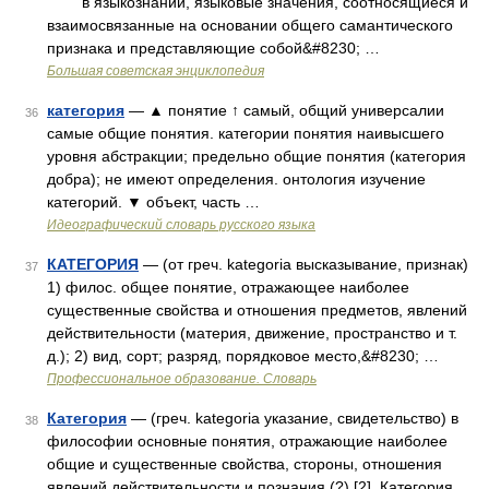
в языкознании, языковые значения, соотносящиеся и
взаимосвязанные на основании общего самантического
признака и представляющие собой&#8230; …
Большая советская энциклопедия
категория
— ▲ понятие ↑ самый, общий универсалии
36
самые общие понятия. категории понятия наивысшего
уровня абстракции; предельно общие понятия (категория
добра); не имеют определения. онтология изучение
категорий. ▼ объект, часть …
Идеографический словарь русского языка
КАТЕГОРИЯ
— (от греч. kategoria высказывание, признак)
37
1) филос. общее понятие, отражающее наиболее
существенные свойства и отношения предметов, явлений
действительности (материя, движение, пространство и т.
д.); 2) вид, сорт; разряд, порядковое место,&#8230; …
Профессиональное образование. Словарь
Категория
— (греч. kategoria указание, свидетельство) в
38
философии основные понятия, отражающие наиболее
общие и существенные свойства, стороны, отношения
явлений действительности и познания (?) [2]. Категория